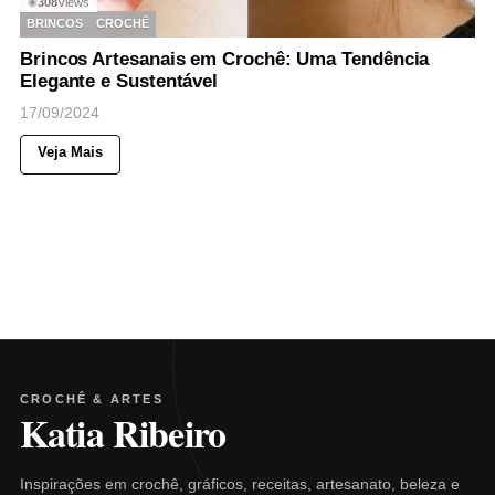
308
Views
◉
BRINCOS
CROCHÊ
Brincos Artesanais em Crochê: Uma Tendência
Elegante e Sustentável
17/09/2024
Veja Mais
CROCHÊ & ARTES
Katia Ribeiro
Inspirações em crochê, gráficos, receitas, artesanato, beleza e