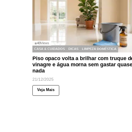
43
Views
◉
CASA & CUIDADOS
DICAS
LIMPEZA DOMÉSTICA
Piso opaco volta a brilhar com truque d
vinagre e água morna sem gastar quas
nada
21/12/2025
Veja Mais