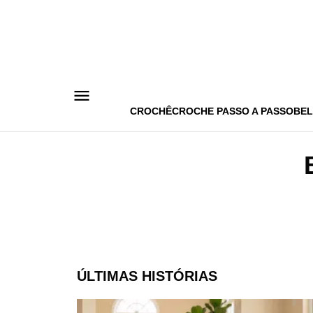
Pular
para
o
conteúdo
CROCHÊ
CROCHE PASSO A PASSO
BEL
ÚLTIMAS HISTÓRIAS