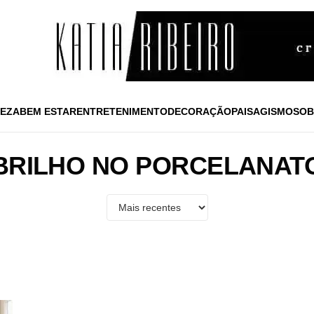
EZA
BEM ESTAR
ENTRETENIMENTO
DECORAÇÃO
PAISAGISMO
SOB
BRILHO NO PORCELANAT