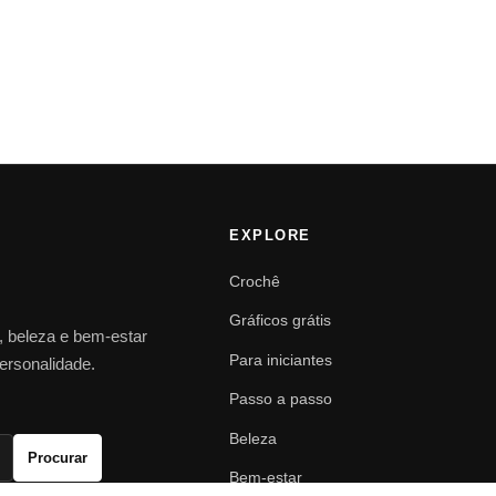
EXPLORE
Crochê
Gráficos grátis
o, beleza e bem-estar
Para iniciantes
personalidade.
Passo a passo
Beleza
Procurar
Bem-estar