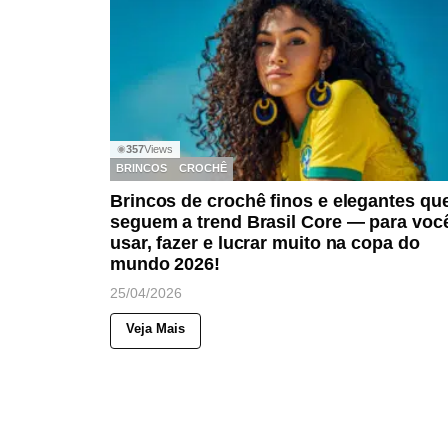
357
Views
◉
BRINCOS
CROCHÊ
Brincos de crochê finos e elegantes qu
seguem a trend Brasil Core — para voc
usar, fazer e lucrar muito na copa do
mundo 2026!
25/04/2026
Veja Mais