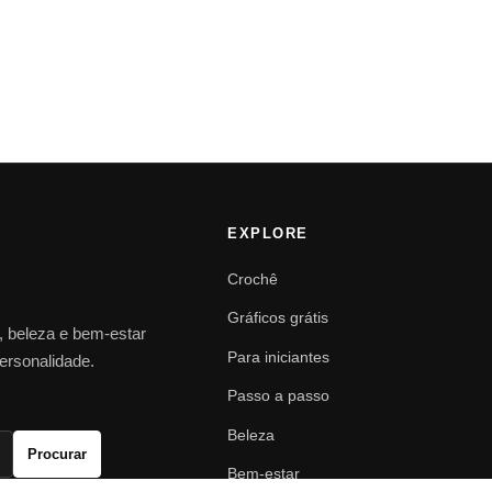
EXPLORE
Crochê
Gráficos grátis
o, beleza e bem-estar
Para iniciantes
personalidade.
Passo a passo
Beleza
Procurar
Bem-estar