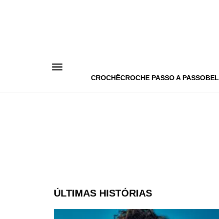
Pular
para
o
conteúdo
CROCHÊ
CROCHE PASSO A PASSO
BEL
ÚLTIMAS HISTÓRIAS