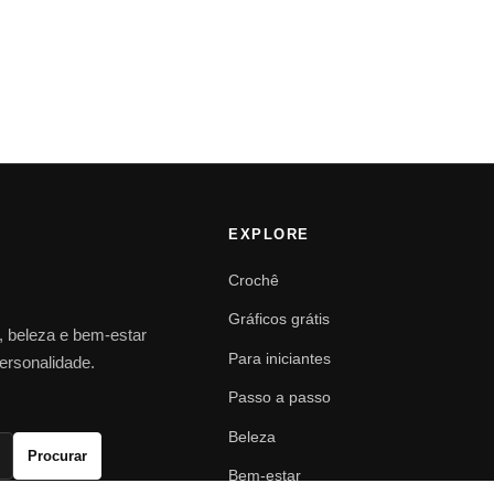
EXPLORE
Crochê
Gráficos grátis
o, beleza e bem-estar
Para iniciantes
personalidade.
Passo a passo
Beleza
Procurar
Bem-estar