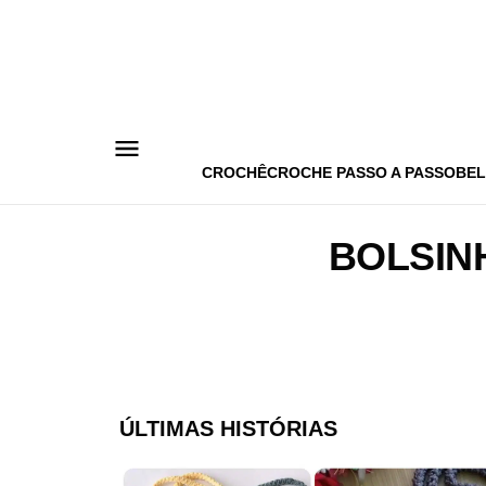
Pular
para
o
conteúdo
CROCHÊ
CROCHE PASSO A PASSO
BEL
BOLSIN
ÚLTIMAS HISTÓRIAS