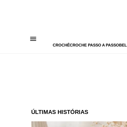
Pular
para
o
conteúdo
CROCHÊ
CROCHE PASSO A PASSO
BEL
ÚLTIMAS HISTÓRIAS