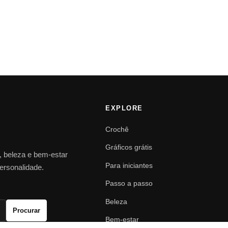
EXPLORE
Crochê
Gráficos grátis
o, beleza e bem-estar
Para iniciantes
personalidade.
Passo a passo
Beleza
Procurar
Bem-estar