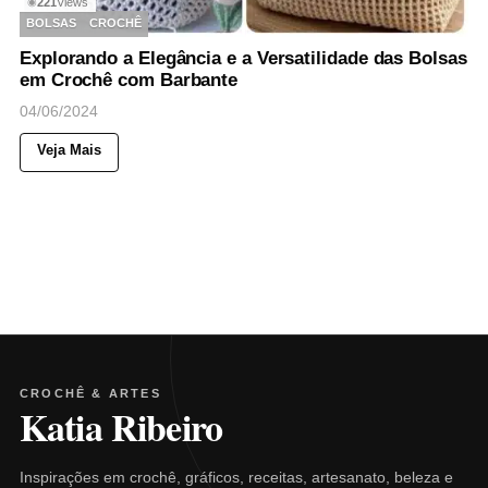
221
Views
◉
BOLSAS
CROCHÊ
Explorando a Elegância e a Versatilidade das Bolsas
em Crochê com Barbante
04/06/2024
Veja Mais
CROCHÊ & ARTES
Katia Ribeiro
Inspirações em crochê, gráficos, receitas, artesanato, beleza e