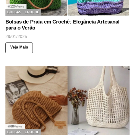
120
Views
◉
BOLSAS
CROCHÊ
Bolsas de Praia em Crochê: Elegância Artesanal
para o Verão
29/01/2025
Veja Mais
68
Views
◉
BOLSAS
CROCHÊ