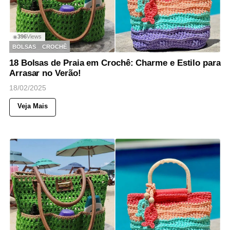
396
Views
◉
BOLSAS
CROCHÊ
18 Bolsas de Praia em Crochê: Charme e Estilo para
Arrasar no Verão!
18/02/2025
Veja Mais