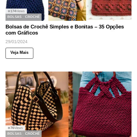
174
Views
◉
BOLSAS
CROCHÊ
Bolsas de Crochê Simples e Bonitas – 35 Opções
com Gráficos
29/01/2024
Veja Mais
76
Views
◉
BOLSAS
CROCHÊ