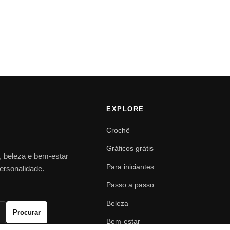
EXPLORE
Crochê
Gráficos grátis
o, beleza e bem-estar
Para iniciantes
personalidade.
Passo a passo
Beleza
Procurar
Bem-estar