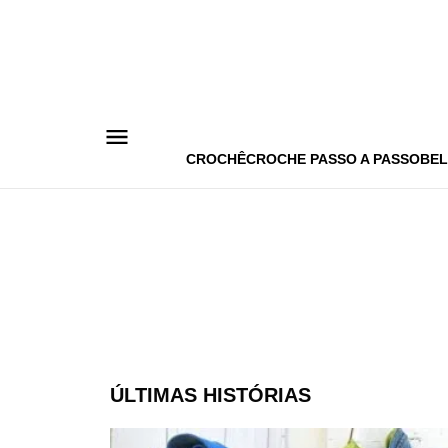
Pular
para
o
conteúdo
CROCHÊ
CROCHE PASSO A PASSO
BEL
ÚLTIMAS HISTÓRIAS