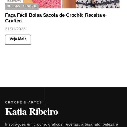
73
Views
◉
BOLSAS
CROCHÊ
Faça Fácil Bolsa Sacola de Crochê: Receita e
Gráfico
31/01/2023
Veja Mais
CROCHÊ & ARTES
Katia Ribeiro
Inspirações em crochê, gráficos, receitas, artesanato, beleza e