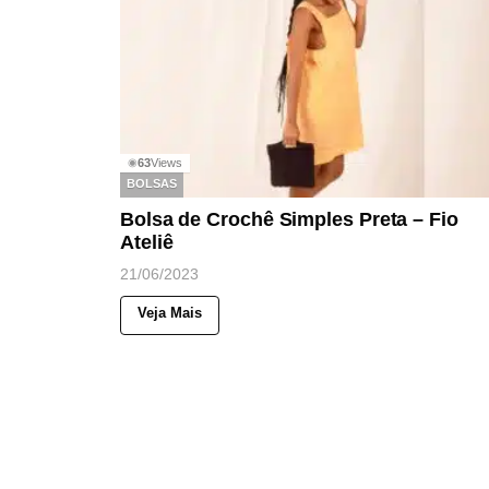
63
Views
◉
BOLSAS
Bolsa de Crochê Simples Preta – Fio
Ateliê
21/06/2023
Veja Mais