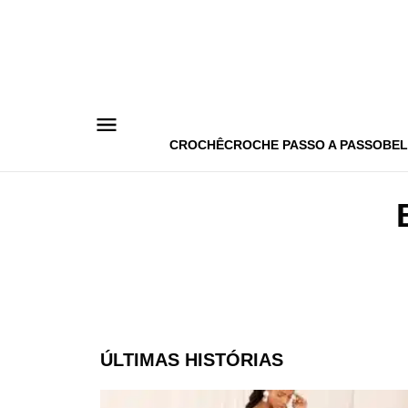
Pular
para
o
conteúdo
CROCHÊ
CROCHE PASSO A PASSO
BEL
ÚLTIMAS HISTÓRIAS