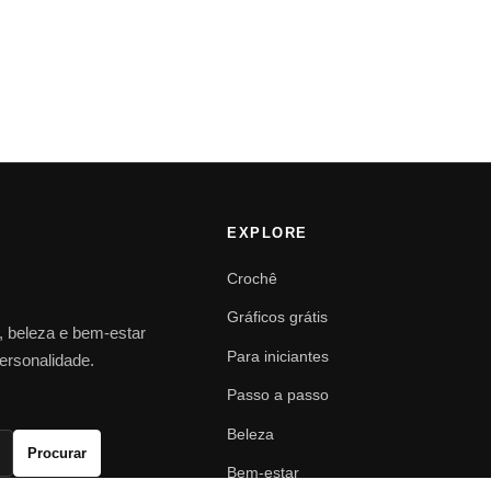
EXPLORE
Crochê
Gráficos grátis
o, beleza e bem-estar
Para iniciantes
personalidade.
Passo a passo
Beleza
Procurar
Bem-estar