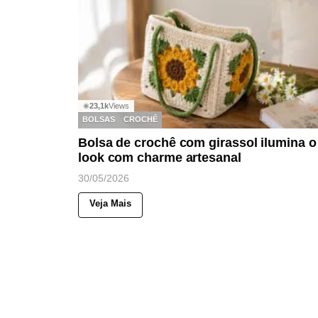
23,1k
Views
◉
BOLSAS
CROCHÊ
Bolsa de crochê com girassol ilumina o
look com charme artesanal
30/05/2026
Veja Mais