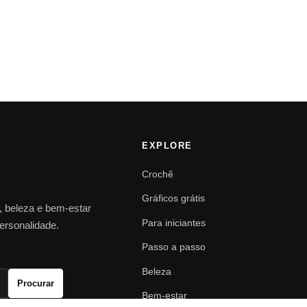
EXPLORE
Crochê
Gráficos grátis
o, beleza e bem-estar
Para iniciantes
personalidade.
Passo a passo
Beleza
Procurar
Bem-estar