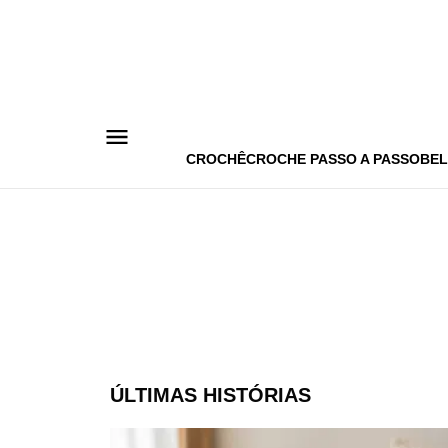
Pular
para
o
conteúdo
CROCHÊ
CROCHE PASSO A PASSO
BEL
ÚLTIMAS HISTÓRIAS