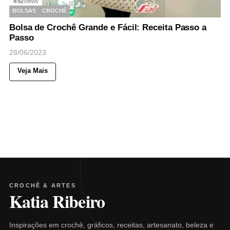
92
Views
◉
BOLSAS
CROCHÊ
Bolsa de Crochê Grande e Fácil: Receita Passo a
Passo
28/06/2023
Veja Mais
CROCHÊ & ARTES
Katia Ribeiro
Inspirações em crochê, gráficos, receitas, artesanato, beleza e