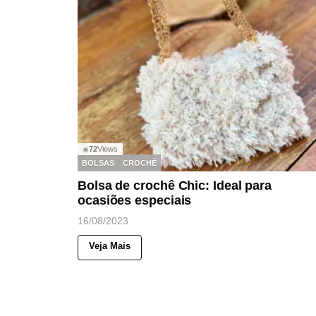
72
Views
◉
BOLSAS
CROCHÊ
Bolsa de crochê Chic: Ideal para
ocasiões especiais
16/08/2023
Veja Mais