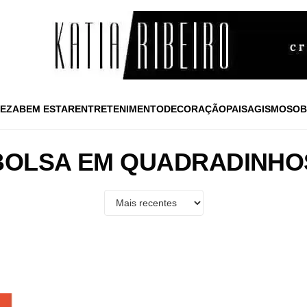
EZA
BEM ESTAR
ENTRETENIMENTO
DECORAÇÃO
PAISAGISMO
SOB
BOLSA EM QUADRADINHO