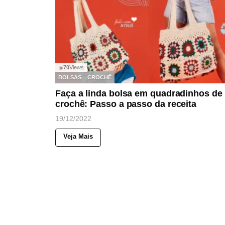
70
Views
◉
BOLSAS
CROCHÊ
Faça a linda bolsa em quadradinhos de
crochê: Passo a passo da receita
19/12/2022
Veja Mais