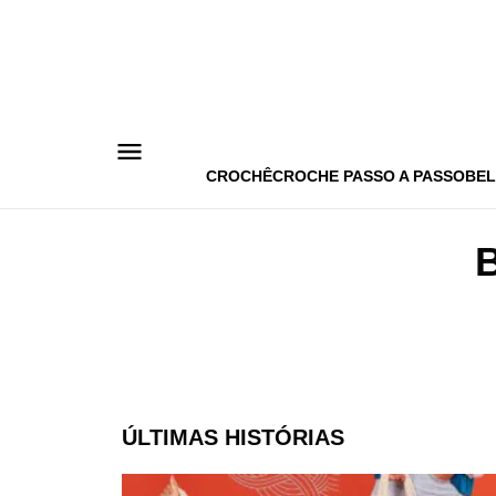
Pular
para
o
conteúdo
CROCHÊ
CROCHE PASSO A PASSO
BEL
ÚLTIMAS HISTÓRIAS