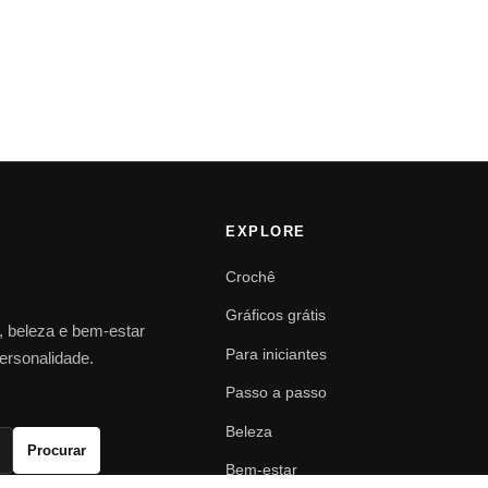
EXPLORE
Crochê
Gráficos grátis
o, beleza e bem-estar
Para iniciantes
personalidade.
Passo a passo
Beleza
Procurar
Bem-estar