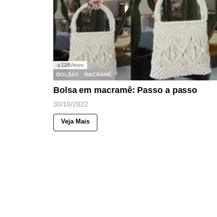
128
Views
◉
BOLSAS
MACRAMÊ
Bolsa em macramê: Passo a passo
30/10/2022
Veja Mais