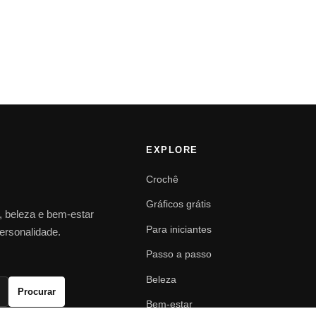
EXPLORE
Crochê
Gráficos grátis
o, beleza e bem-estar
Para iniciantes
personalidade.
Passo a passo
Beleza
Procurar
Bem-estar