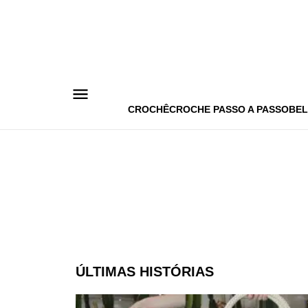
Pular
para
o
conteúdo
CROCHÊ
CROCHE PASSO A PASSO
BEL
ÚLTIMAS HISTÓRIAS