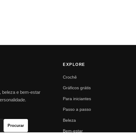
EXPLORE
Crochê
Gráficos grátis
o, beleza e bem-estar
Para iniciantes
personalidade.
Passo a passo
Beleza
Procurar
Bem-estar