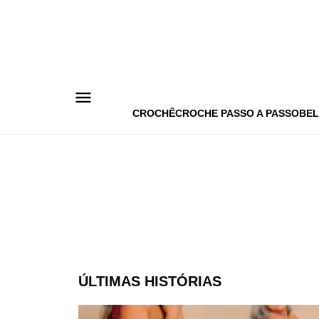
Pular
para
o
conteúdo
CROCHÊ
CROCHE PASSO A PASSO
BEL
ÚLTIMAS HISTÓRIAS