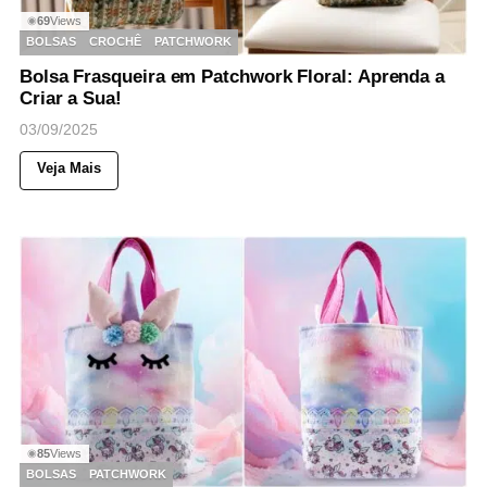
69
Views
◉
BOLSAS
CROCHÊ
PATCHWORK
Bolsa Frasqueira em Patchwork Floral: Aprenda a
Criar a Sua!
03/09/2025
Veja Mais
85
Views
◉
BOLSAS
PATCHWORK