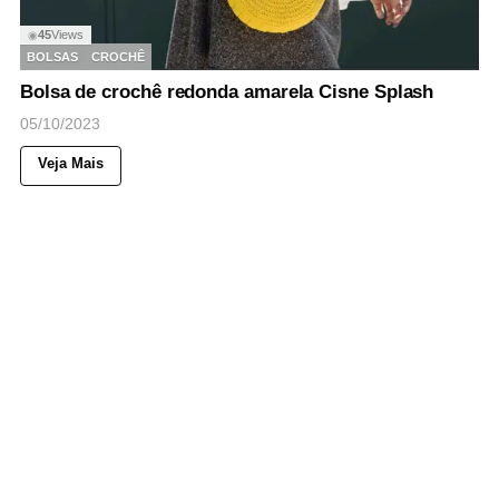
45
Views
◉
BOLSAS
CROCHÊ
Bolsa de crochê redonda amarela Cisne Splash
05/10/2023
Veja Mais