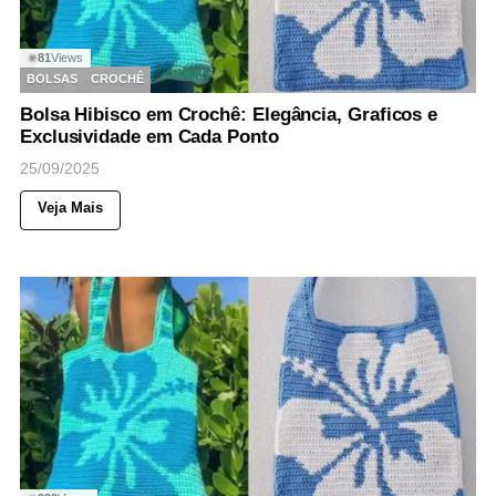
81
Views
◉
BOLSAS
CROCHÊ
Bolsa Hibisco em Crochê: Elegância, Graficos e
Exclusividade em Cada Ponto
25/09/2025
Veja Mais