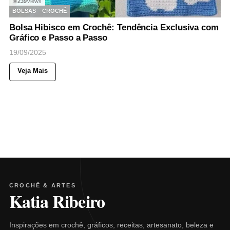
239
Views
◉
BOLSAS
CROCHÊ
Bolsa Hibisco em Crochê: Tendência Exclusiva com
Gráfico e Passo a Passo
19/09/2025
Veja Mais
CROCHÊ & ARTES
Katia Ribeiro
Inspirações em crochê, gráficos, receitas, artesanato, beleza e