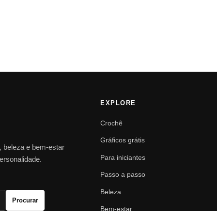
EXPLORE
Crochê
Gráficos grátis
o, beleza e bem-estar
Para iniciantes
personalidade.
Passo a passo
Beleza
Procurar
Bem-estar