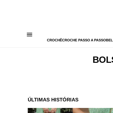
Pular
para
o
conteúdo
CROCHÊ
CROCHE PASSO A PASSO
BEL
BOL
ÚLTIMAS HISTÓRIAS