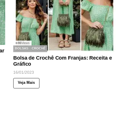
86
Views
◉
BOLSAS
CROCHÊ
ar
Bolsa de Crochê Com Franjas: Receita e
Gráfico
16/01/2023
Veja Mais