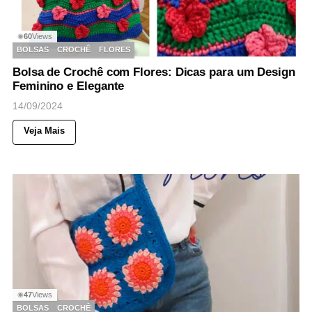
60
Views
◉
BOLSAS
CROCHÊ
FLORES
Bolsa de Crochê com Flores: Dicas para um Design
Feminino e Elegante
14/09/2024
Veja Mais
47
Views
◉
BOLSAS
CROCHÊ