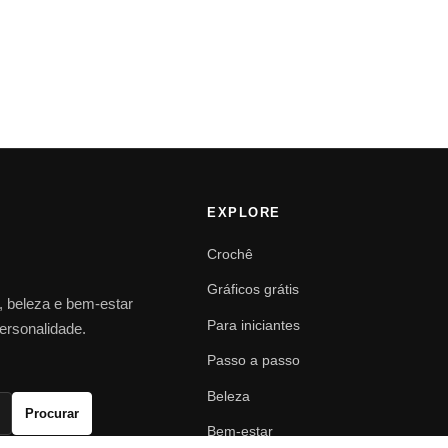
EXPLORE
Crochê
Gráficos grátis
o, beleza e bem-estar
Para iniciantes
personalidade.
Passo a passo
Beleza
Procurar
Bem-estar