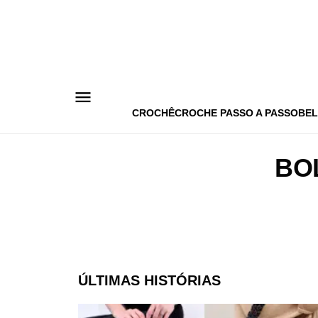
Pular
para
o
conteúdo
CROCHÊ
CROCHE PASSO A PASSO
BEL
BO
ÚLTIMAS HISTÓRIAS