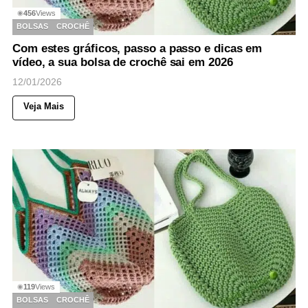
456
Views
◉
BOLSAS
CROCHÊ
Com estes gráficos, passo a passo e dicas em
vídeo, a sua bolsa de crochê sai em 2026
12/01/2026
Veja Mais
119
Views
◉
BOLSAS
CROCHÊ