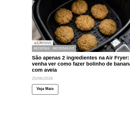
1,3k
Views
◉
RECEITAS
RECEITAS FIT
São apenas 2 ingredientes na Air Fryer:
venha ver como fazer bolinho de banan
com aveia
25/06/2026
Veja Mais