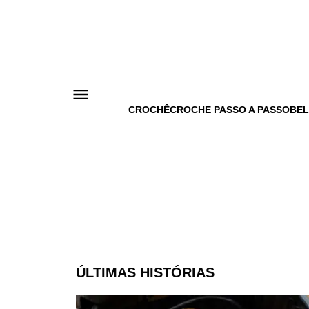
Pular
para
o
conteúdo
CROCHÊ
CROCHE PASSO A PASSO
BEL
ÚLTIMAS HISTÓRIAS