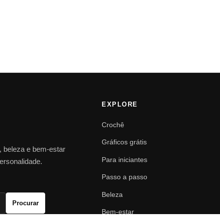
EXPLORE
Crochê
Gráficos grátis
o, beleza e bem-estar
Para iniciantes
personalidade.
Passo a passo
Beleza
Procurar
Bem-estar