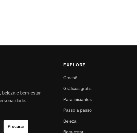
EXPLORE
Crochê
Gráficos grátis
o, beleza e bem-estar
Para iniciantes
personalidade.
Passo a passo
Beleza
Procurar
Bem-estar