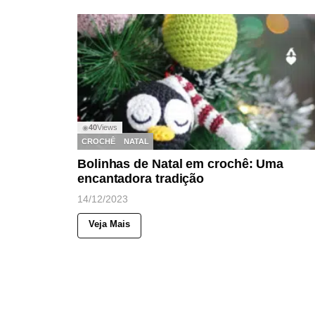
40
Views
◉
CROCHÊ
NATAL
Bolinhas de Natal em crochê: Uma
encantadora tradição
14/12/2023
Veja Mais