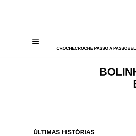
Pular
para
o
conteúdo
CROCHÊ
CROCHE PASSO A PASSO
BEL
BOLIN
ÚLTIMAS HISTÓRIAS