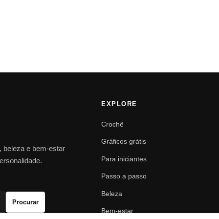
EXPLORE
Crochê
Gráficos grátis
o, beleza e bem-estar
Para iniciantes
personalidade.
Passo a passo
Beleza
Procurar
Bem-estar