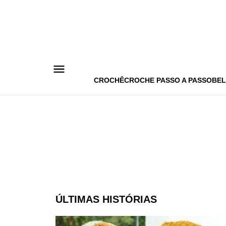
Pular
para
o
conteúdo
CROCHÊ
CROCHE PASSO A PASSO
BEL
ÚLTIMAS HISTÓRIAS