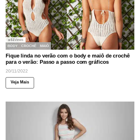
51
Views
◉
BODY
CROCHÊ
MAIÔ
Fique linda no verão com o body e maiô de crochê
para o verão: Passo a passo com gráficos
20/11/2022
Veja Mais