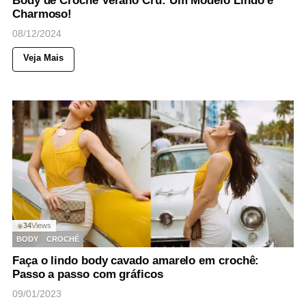
Body de Crochê Verano Cru: Um Modelo Lindo e
Charmoso!
08/12/2024
Veja Mais
34
Views
◉
BODY
CROCHÊ
Faça o lindo body cavado amarelo em crochê:
Passo a passo com gráficos
09/01/2023