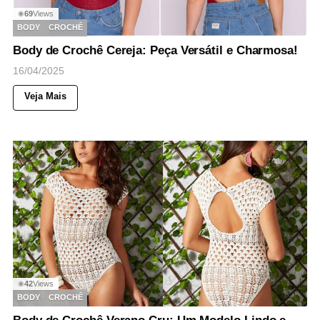
69
Views
◉
BODY
CROCHÊ
Body de Crochê Cereja: Peça Versátil e Charmosa!
16/04/2025
Veja Mais
42
Views
◉
BODY
CROCHÊ