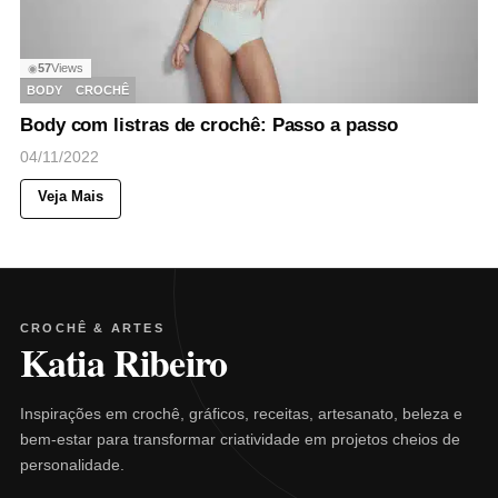
57
Views
◉
BODY
CROCHÊ
Body com listras de crochê: Passo a passo
04/11/2022
Veja Mais
CROCHÊ & ARTES
Katia Ribeiro
Inspirações em crochê, gráficos, receitas, artesanato, beleza e
bem-estar para transformar criatividade em projetos cheios de
personalidade.