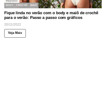
51
Views
◉
BODY
CROCHÊ
MAIÔ
Fique linda no verão com o body e maiô de crochê
para o verão: Passo a passo com gráficos
20/11/2022
Veja Mais