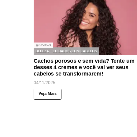
83
Views
◉
BELEZA
CUIDADOS COM CABELOS
Cachos porosos e sem vida? Tente um
desses 4 cremes e você vai ver seus
cabelos se transformarem!
04/11/2025
Veja Mais