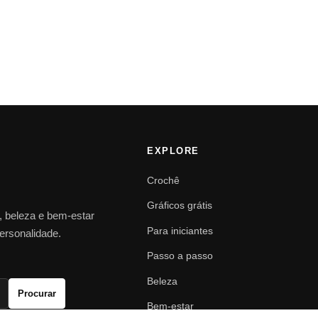
EXPLORE
Crochê
Gráficos grátis
o, beleza e bem-estar
Para iniciantes
personalidade.
Passo a passo
Beleza
Procurar
Bem-estar