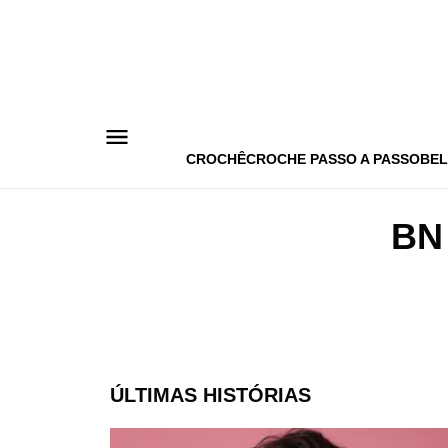
Pular
para
o
conteúdo
CROCHÊ
CROCHE PASSO A PASSO
BEL
BN
ÚLTIMAS HISTÓRIAS