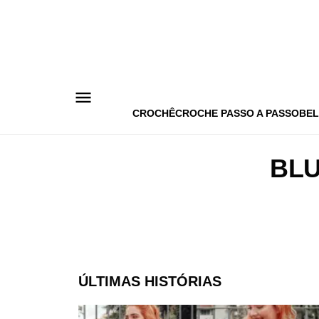
Pular
para
o
conteúdo
CROCHÊ
CROCHE PASSO A PASSO
BEL
BLU
ÚLTIMAS HISTÓRIAS