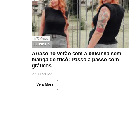
73
Views
◉
BLUSINHA
Arrase no verão com a blusinha sem
manga de tricô: Passo a passo com
gráficos
22/11/2022
Veja Mais