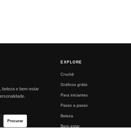
EXPLORE
Crochê
Gráficos grátis
o, beleza e bem-estar
Para iniciantes
personalidade.
Passo a passo
Beleza
Procurar
Bem-estar