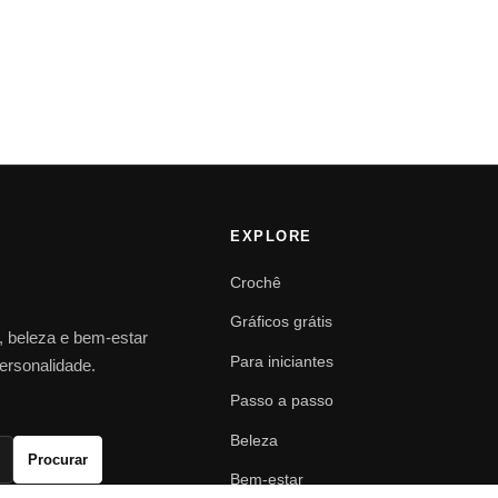
EXPLORE
Crochê
Gráficos grátis
o, beleza e bem-estar
Para iniciantes
personalidade.
Passo a passo
Beleza
Procurar
Bem-estar