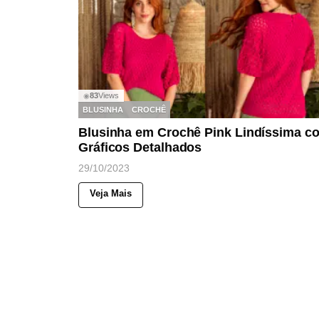
83
Views
◉
BLUSINHA
CROCHÊ
Blusinha em Crochê Pink Lindíssima c
Gráficos Detalhados
29/10/2023
Veja Mais