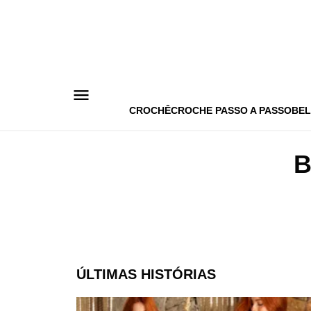
Pular
para
o
conteúdo
CROCHÊ
CROCHE PASSO A PASSO
BEL
B
ÚLTIMAS HISTÓRIAS