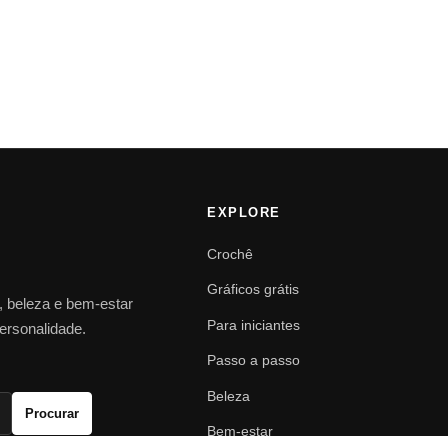
EXPLORE
Crochê
Gráficos grátis
o, beleza e bem-estar
Para iniciantes
personalidade.
Passo a passo
Beleza
Procurar
Bem-estar