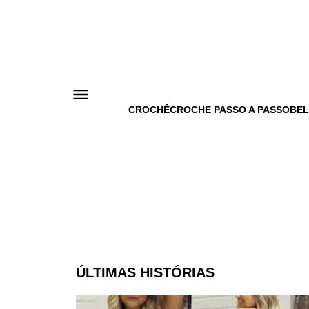
Pular
para
o
conteúdo
CROCHÊ
CROCHE PASSO A PASSO
BEL
ÚLTIMAS HISTÓRIAS