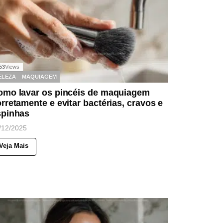
53
Views
ELEZA
MAQUIAGEM
omo lavar os pincéis de maquiagem
rretamente e evitar bactérias, cravos e
spinhas
/12/2025
Veja Mais