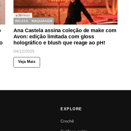
36
Views
◉
BELEZA
MAQUIAGEM
o
Ana Castela assina coleção de make com
Avon: edição limitada com gloss
o
holográfico e blush que reage ao pH!
04/12/2025
Veja Mais
EXPLORE
Crochê