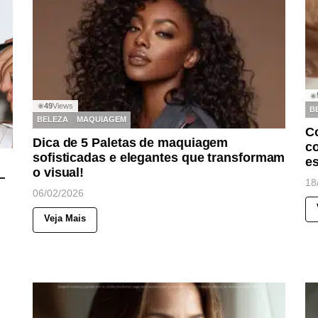
◉
49
Views
◉
B
BELEZA
MAQUIAGEM
C
Dica de 5 Paletas de maquiagem
co
sofisticadas e elegantes que transformam
e
o visual!
—
18
06/02/2026
Veja Mais