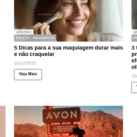
51
Views
◉
◉
BELEZA
MAQUIAGEM
B
5 Dicas para a sua maquiagem durar mais
3
e não craquelar
pr
ef
16/12/2025
ol
Veja Mais
10