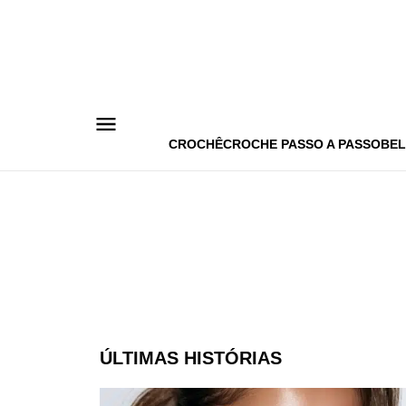
Pular
para
o
conteúdo
CROCHÊ
CROCHE PASSO A PASSO
BEL
ÚLTIMAS HISTÓRIAS