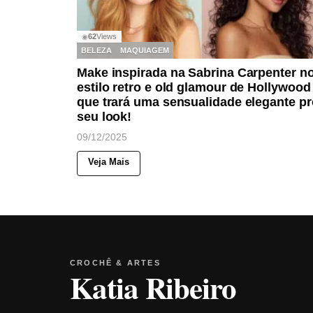
62
Views
◉
BELEZA
MAQUIAGEM
Make inspirada na Sabrina Carpenter n
estilo retro e old glamour de Hollywood
que trará uma sensualidade elegante pr
seu look!
09/12/2025
Veja Mais
CROCHÊ & ARTES
Katia Ribeiro