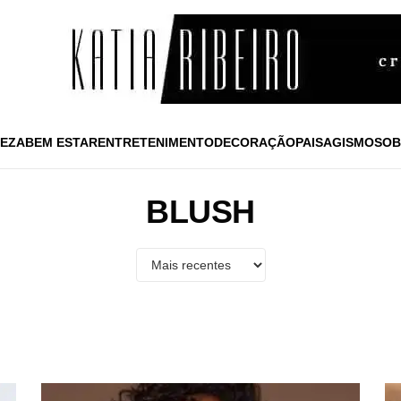
EZA
BEM ESTAR
ENTRETENIMENTO
DECORAÇÃO
PAISAGISMO
SOB
BLUSH