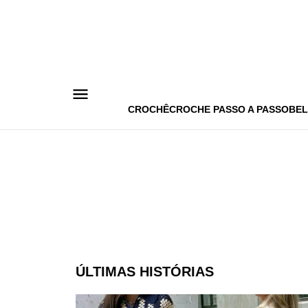
Pular
para
o
conteúdo
CROCHÊ
CROCHE PASSO A PASSO
BEL
ÚLTIMAS HISTÓRIAS