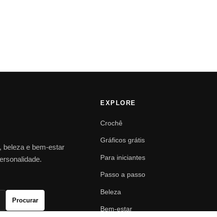
EXPLORE
Crochê
Gráficos grátis
o, beleza e bem-estar
Para iniciantes
personalidade.
Passo a passo
Beleza
Procurar
Bem-estar