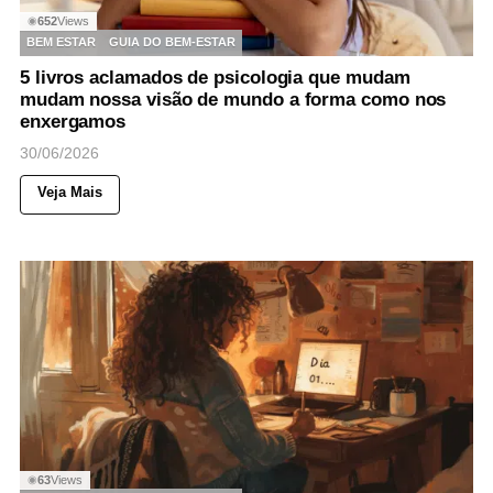
652
Views
◉
BEM ESTAR
GUIA DO BEM-ESTAR
5 livros aclamados de psicologia que mudam
mudam nossa visão de mundo a forma como nos
enxergamos
30/06/2026
Veja Mais
63
Views
◉