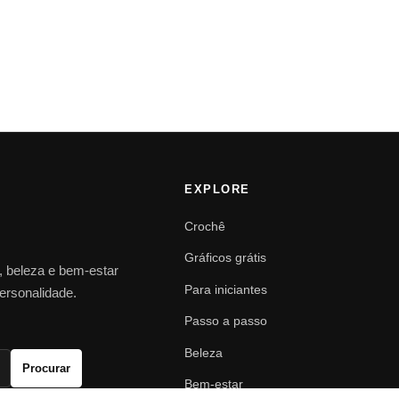
EXPLORE
Crochê
Gráficos grátis
o, beleza e bem-estar
Para iniciantes
personalidade.
Passo a passo
Beleza
Procurar
Bem-estar