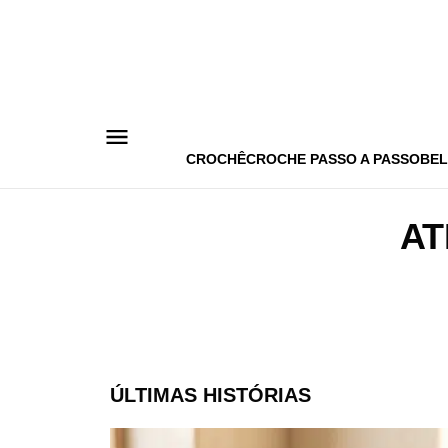
Pular
para
o
conteúdo
CROCHÊ
CROCHE PASSO A PASSO
BEL
AT
ÚLTIMAS HISTÓRIAS