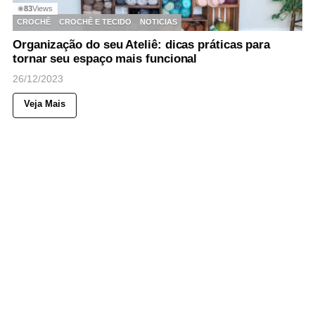
83
Views
◉
CROCHÊ
CROCHÊ E TECIDO
NOTICIAS
Organização do seu Ateliê: dicas práticas para
tornar seu espaço mais funcional
26/12/2023
Veja Mais