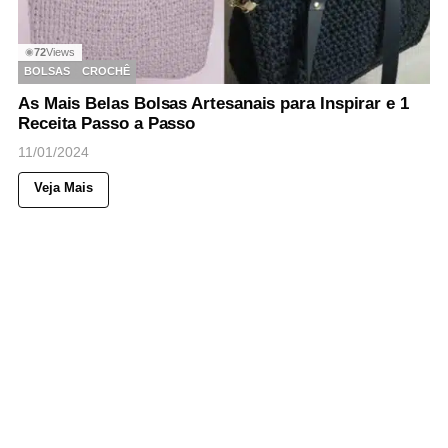
72
Views
◉
BOLSAS
CROCHÊ
As Mais Belas Bolsas Artesanais para Inspirar e 1
Receita Passo a Passo
11/01/2024
Veja Mais