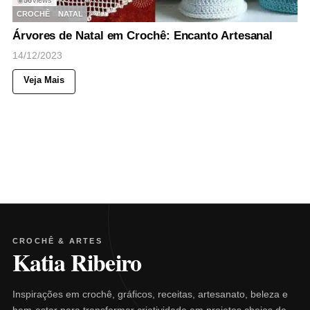
56
Views
◉
CROCHÊ
NATAL
Árvores de Natal em Crochê: Encanto Artesanal
14/12/2023
Veja Mais
CROCHÊ & ARTES
Katia Ribeiro
Inspirações em crochê, gráficos, receitas, artesanato, beleza e