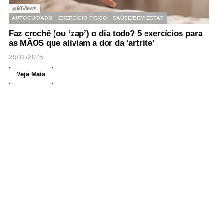
60
Views
◉
AUTOCUIDADO
EXERCÍCIO FÍSICO
SAÚDE/BEM-ESTAR
Faz crochê (ou ‘zap’) o dia todo? 5 exercícios para
as MÃOS que aliviam a dor da ‘artrite’
29/11/2025
Veja Mais