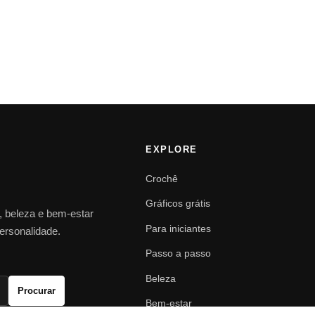
EXPLORE
Crochê
Gráficos grátis
o, beleza e bem-estar
Para iniciantes
personalidade.
Passo a passo
Beleza
Procurar
Bem-estar