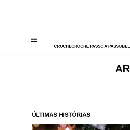
Pular
para
o
conteúdo
CROCHÊ
CROCHE PASSO A PASSO
BEL
AR
ÚLTIMAS HISTÓRIAS