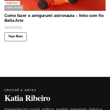
44
Views
◉
AMIGURUMI
Como fazer o amigurumi astronauta – feito com fio
Bella Arte
25/05/2023
Veja Mais
CROCHÊ & ARTES
Katia Ribeiro
Inspirações em crochê, gráficos, receitas, artesanato, beleza e