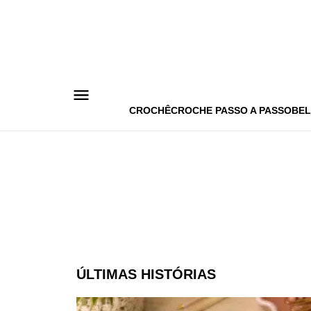
Pular
para
o
conteúdo
CROCHÊ
CROCHE PASSO A PASSO
BEL
ÚLTIMAS HISTÓRIAS