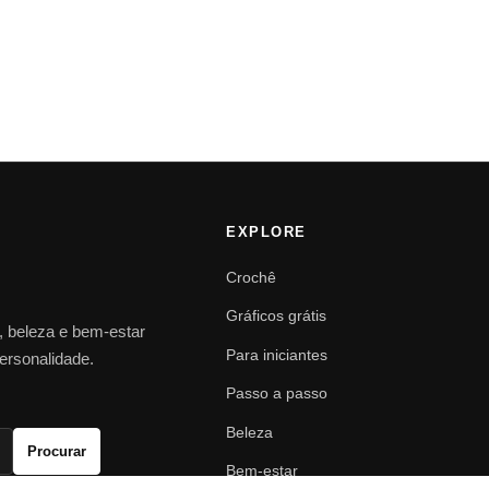
EXPLORE
Crochê
Gráficos grátis
o, beleza e bem-estar
Para iniciantes
personalidade.
Passo a passo
Beleza
Procurar
Bem-estar