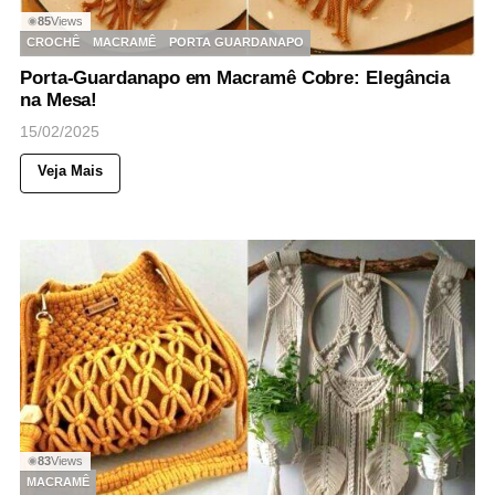
85
Views
◉
CROCHÊ
MACRAMÊ
PORTA GUARDANAPO
Porta-Guardanapo em Macramê Cobre: Elegância
na Mesa!
15/02/2025
Veja Mais
83
Views
◉
MACRAMÊ