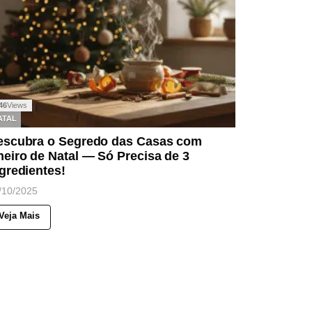
46
Views
ATAL
escubra o Segredo das Casas com
eiro de Natal — Só Precisa de 3
gredientes!
/10/2025
Veja Mais