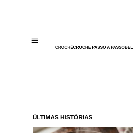
Pular
para
o
conteúdo
CROCHÊ
CROCHE PASSO A PASSO
BEL
ÚLTIMAS HISTÓRIAS