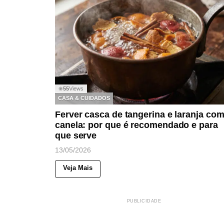
55
Views
◉
CASA & CUIDADOS
Ferver casca de tangerina e laranja co
canela: por que é recomendado e para
que serve
13/05/2026
Veja Mais
PUBLICIDADE