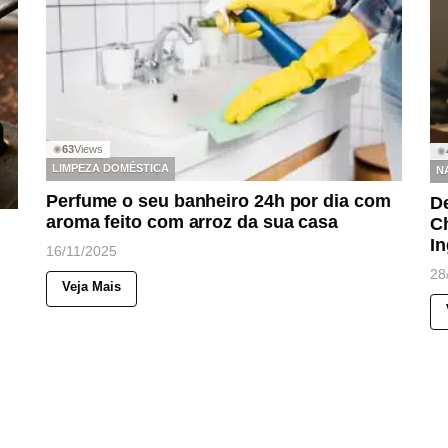
63
Views
◉
◉
LIMPEZA DOMÉSTICA
N
Perfume o seu banheiro 24h por dia com
D
aroma feito com arroz da sua casa
Ch
m
In
16/11/2025
28
Veja Mais