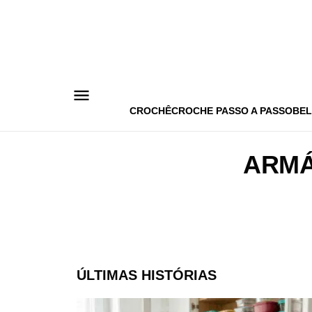
Pular
para
o
conteúdo
CROCHÊ
CROCHE PASSO A PASSO
BEL
ARMÁ
ÚLTIMAS HISTÓRIAS