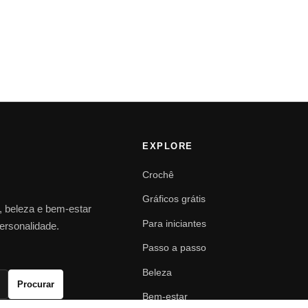
EXPLORE
Crochê
Gráficos grátis
o, beleza e bem-estar
Para iniciantes
personalidade.
Passo a passo
Beleza
Procurar
Bem-estar