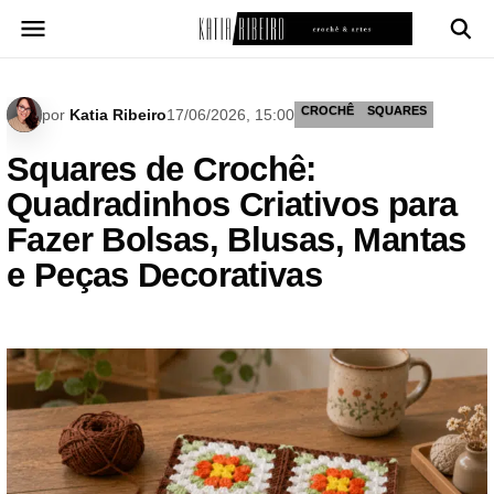
Pular
para
o
conteúdo
CROCHÊ
SQUARES
por
Katia Ribeiro
17/06/2026, 15:00
Squares de Crochê:
Quadradinhos Criativos para
Fazer Bolsas, Blusas, Mantas
e Peças Decorativas