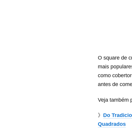
O square de 
mais populares
como cobertor
antes de come
Veja também p
》
Do Tradici
Quadrados