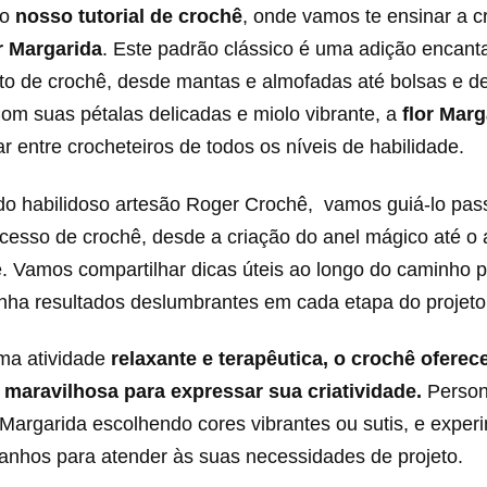
ao
nosso tutorial de crochê
, onde vamos te ensinar a cr
r Margarida
. Este padrão clássico é uma adição encant
eto de crochê, desde mantas e almofadas até bolsas e 
om suas pétalas delicadas e miolo vibrante, a
flor Marg
r entre crocheteiros de todos os níveis de habilidade.
l do habilidoso artesão Roger Crochê, vamos guiá-lo pa
ocesso de crochê, desde a criação do anel mágico até 
e. Vamos compartilhar dicas úteis ao longo do caminho p
nha resultados deslumbrantes em cada etapa do projeto
ma atividade
relaxante e terapêutica, o crochê ofere
maravilhosa para expressar sua criatividade.
Person
 Margarida escolhendo cores vibrantes ou sutis, e exper
manhos para atender às suas necessidades de projeto.