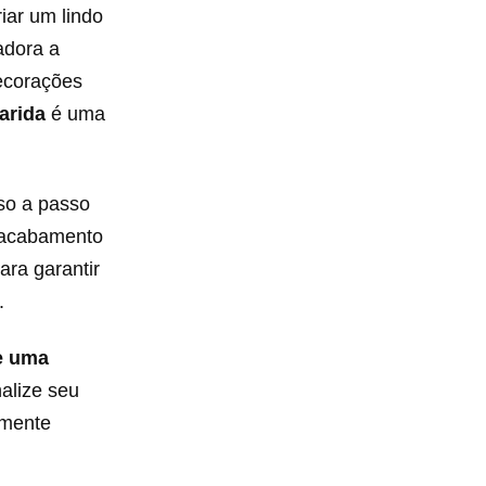
iar um lindo
adora a
decorações
arida
é uma
sso a passo
o acabamento
ara garantir
.
ce uma
alize seu
imente