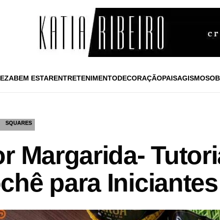
EZA
BEM ESTAR
ENTRETENIMENTO
DECORAÇÃO
PAISAGISMO
SOB
SQUARES
r Margarida- Tutori
chê para Iniciantes