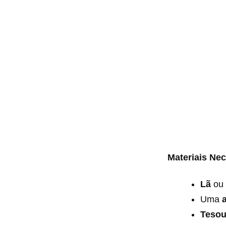
Materiais Ne
Lã
ou 
Uma
Tesou