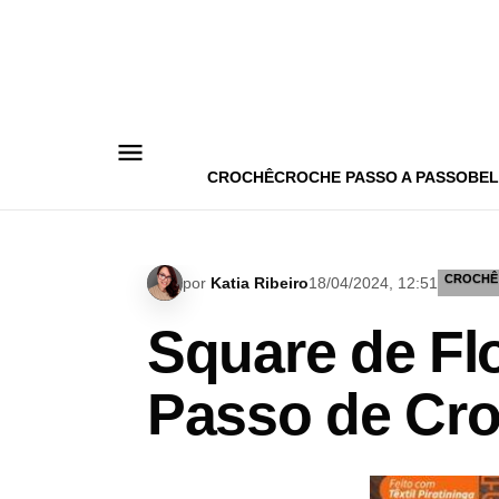
Pular
para
o
conteúdo
CROCHÊ
CROCHE PASSO A PASSO
BEL
CROCHÊ
por
Katia Ribeiro
18/04/2024, 12:51
Square de Flo
Passo de Cro