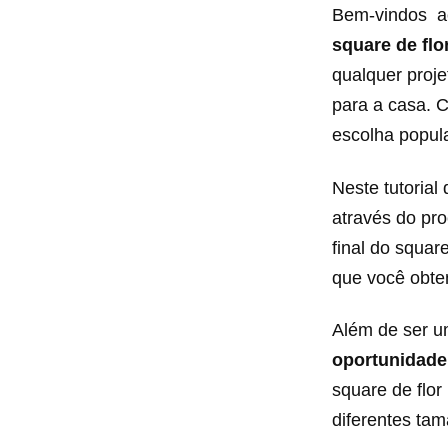
Bem-vindos 
square de flo
qualquer proj
para a casa. C
escolha popula
Neste tutoria
através do pr
final do squar
que você obte
Além de ser u
oportunidade 
square de flor
diferentes ta