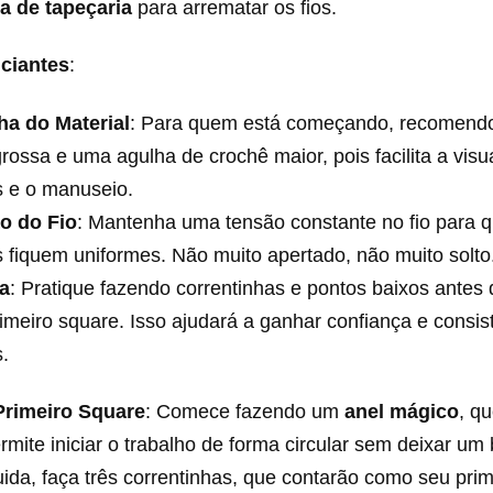
a de tapeçaria
para arrematar os fios.
iciantes
:
ha do Material
: Para quem está começando, recomendo
rossa e uma agulha de crochê maior, pois facilita a visu
s e o manuseio.
o do Fio
: Mantenha uma tensão constante no fio para 
 fiquem uniformes. Não muito apertado, não muito solto
ca
: Pratique fazendo correntinhas e pontos baixos antes
imeiro square. Isso ajudará a ganhar confiança e consis
.
Primeiro Square
: Comece fazendo um
anel mágico
, q
rmite iniciar o trabalho de forma circular sem deixar um
da, faça três correntinhas, que contarão como seu prim