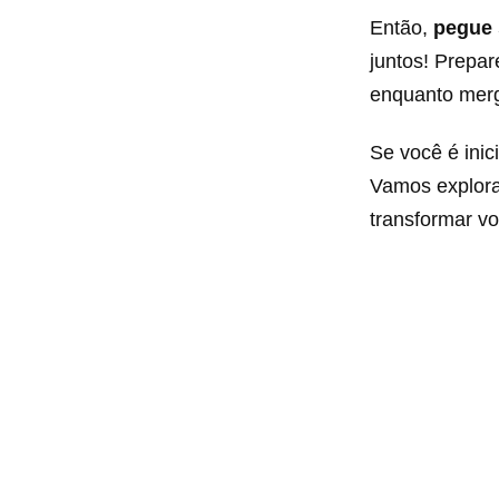
Então,
pegue
juntos! Prepar
enquanto merg
Se você é inic
Vamos explor
transformar vo