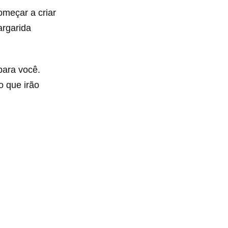
meçar a criar
argarida
para você.
 que irão