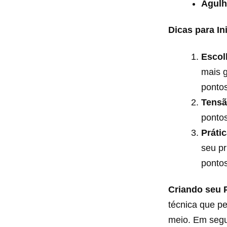
Agulh
Dicas para In
Escol
mais g
ponto
Tensã
pontos
Práti
seu pr
pontos
Criando seu 
técnica que pe
meio. Em segui