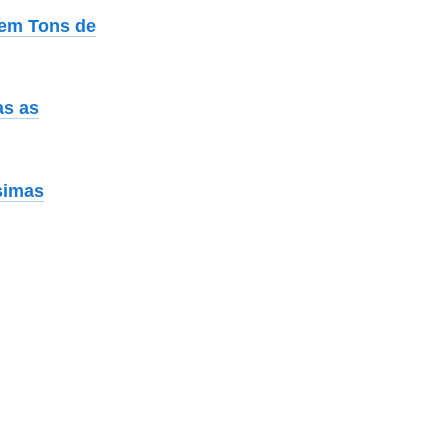
 em Tons de
as as
simas