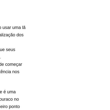
 usar uma lã
alização dos
que seus
.
 de começar
tência nos
ue é uma
 buraco no
eiro ponto