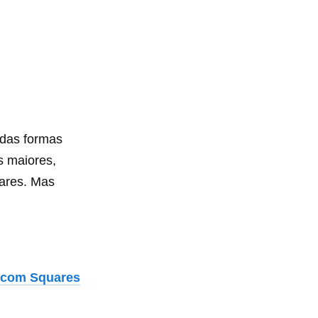
 das formas
s maiores,
uares. Mas
ê com Squares