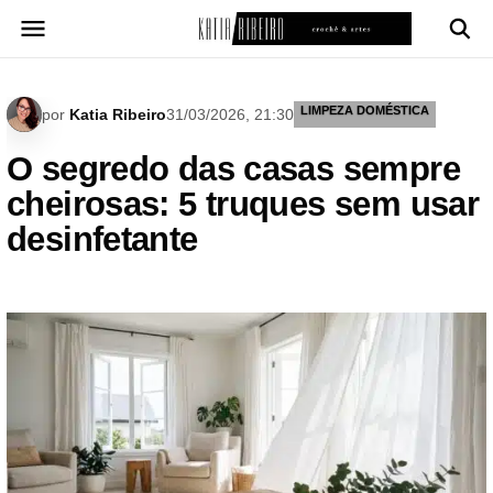
Pular
para
o
conteúdo
LIMPEZA DOMÉSTICA
por
Katia Ribeiro
31/03/2026, 21:30
O segredo das casas sempre
cheirosas: 5 truques sem usar
desinfetante